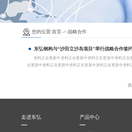
您的位置:
首页
->
战略合作
东弘钢构与“沙田立沙岛项目”举行战略合作签
资料正在更新中资料正在更新中资料正在更新中资料正在
在更新中资料正在更新中资料正在更新中资料正在更新中资料正在更新
总数
走进东弘
产品中心