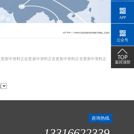
APP
公众号
在更新中资料正在更新中资料正在更新中资料正在更新中资料正
返回顶部
咨询热线
13316622339