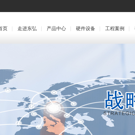
首页
走进东弘
产品中心
硬件设备
工程案例