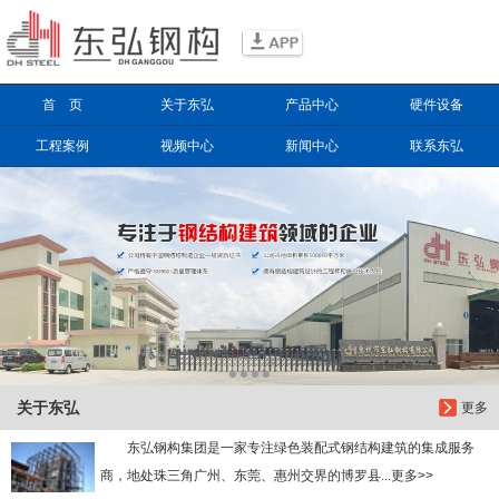
信息搜索
首 页
关于东弘
产品中心
硬件设备
搜索
工程案例
视频中心
新闻中心
联系东弘
关于东弘
更多
东弘钢构集团是一家专注绿色装配式钢结构建筑的集成服务
商，地处珠三角广州、东莞、惠州交界的博罗县...更多>>