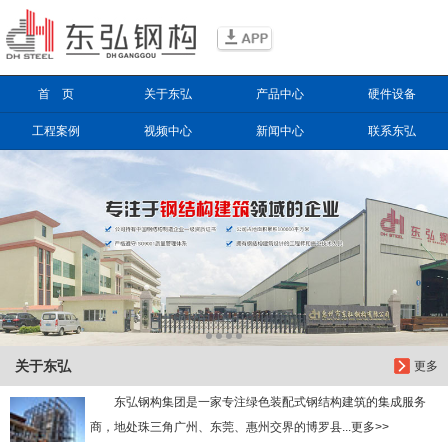
信息搜索
首 页
关于东弘
产品中心
硬件设备
搜索
工程案例
视频中心
新闻中心
联系东弘
关于东弘
更多
东弘钢构集团是一家专注绿色装配式钢结构建筑的集成服务
商，地处珠三角广州、东莞、惠州交界的博罗县...更多>>