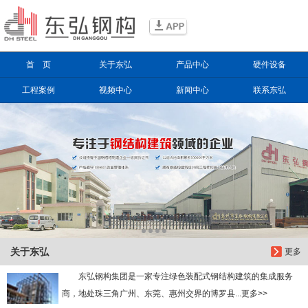
信息搜索
首 页
关于东弘
产品中心
硬件设备
搜索
工程案例
视频中心
新闻中心
联系东弘
关于东弘
更多
东弘钢构集团是一家专注绿色装配式钢结构建筑的集成服务
商，地处珠三角广州、东莞、惠州交界的博罗县...更多>>