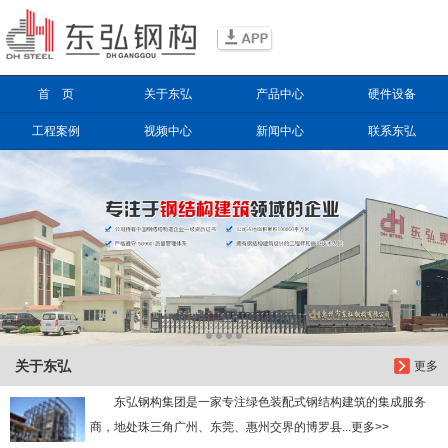
信息搜索
首 页
关于东弘
产品中心
硬件设备
搜索
工程案例
视频中心
新闻中心
联系东弘
关于东弘
更多
东弘钢构集团是一家专注绿色装配式钢结构建筑的集成服务
商，地处珠三角广州、东莞、惠州交界的博罗县...更多>>