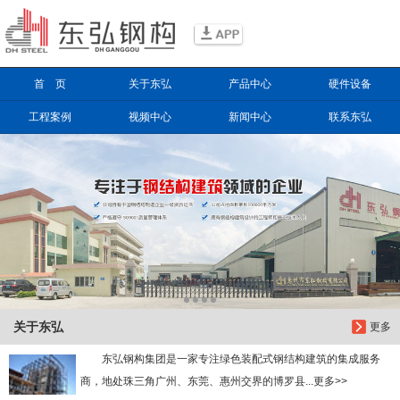
信息搜索
首 页
关于东弘
产品中心
硬件设备
搜索
工程案例
视频中心
新闻中心
联系东弘
关于东弘
更多
东弘钢构集团是一家专注绿色装配式钢结构建筑的集成服务
商，地处珠三角广州、东莞、惠州交界的博罗县...更多>>