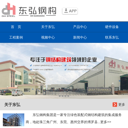
信息搜索
首 页
关于东弘
产品中心
硬件设备
搜索
工程案例
视频中心
新闻中心
联系东弘
关于东弘
更多
东弘钢构集团是一家专注绿色装配式钢结构建筑的集成服务
商，地处珠三角广州、东莞、惠州交界的博罗县...更多>>