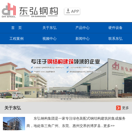
信息搜索
首 页
关于东弘
产品中心
硬件设备
搜索
工程案例
视频中心
新闻中心
联系东弘
关于东弘
更多
东弘钢构集团是一家专注绿色装配式钢结构建筑的集成服务
商，地处珠三角广州、东莞、惠州交界的博罗县...更多>>